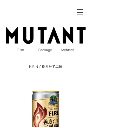
Film
Package
Archtecture
KIRIN / 挽きたて工房